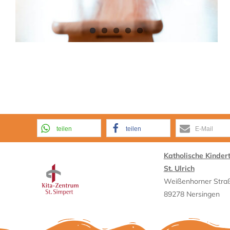
teilen
teilen
E-Mail
Katholische Kinder
St. Ulrich
Weißenhorner Stra
89278 Nersingen