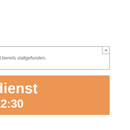
×
 bereits stattgefunden.
ienst
12:30