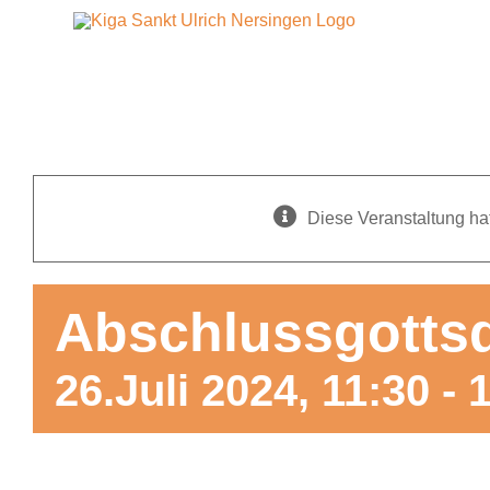
Zum
Inhalt
springen
Infos
Unsere KiTa
Diese Veranstaltung hat
Über uns
Kontakt
Abschlussgottsd
Anmeldung
26.Juli 2024, 11:30
-
Stellenangebote