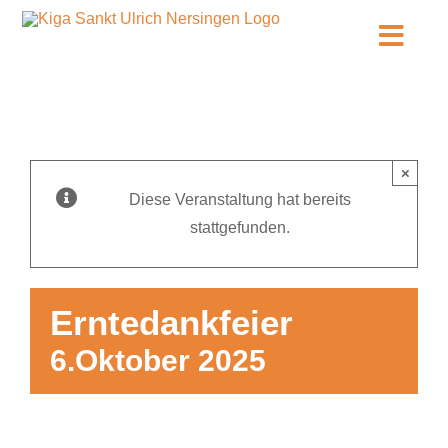
Zum
Inhalt
Toggl
springen
Navig
Infos
Unsere KiTa
×
Diese Veranstaltung hat bereits
Über uns
stattgefunden.
Kontakt
Erntedankfeier
Anmeldung
6.Oktober 2025
Stellenangebote