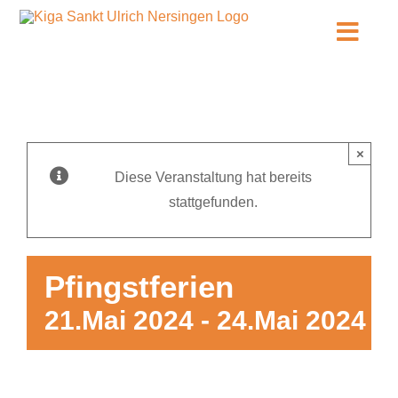
Zum
Inhalt
Toggl
springen
Navig
Infos
Unsere KiTa
×
Diese Veranstaltung hat bereits
Über uns
stattgefunden.
Kontakt
Pfingstferien
Anmeldung
21.Mai 2024
-
24.Mai 2024
Stellenangebote