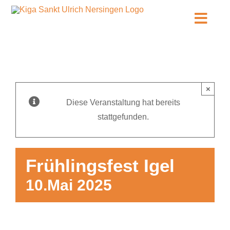
Zum
Inhalt
Toggl
springen
Navig
Infos
Unsere KiTa
×
Diese Veranstaltung hat bereits
Über uns
stattgefunden.
Kontakt
Frühlingsfest Igel
Anmeldung
10.Mai 2025
Stellenangebote